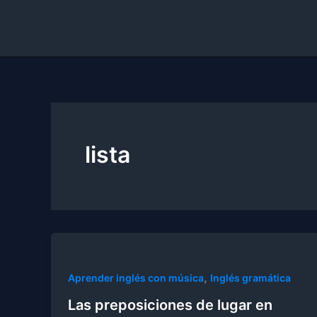
Skip
to
content
lista
,
Aprender inglés con música
Inglés gramática
Las preposiciones de lugar en