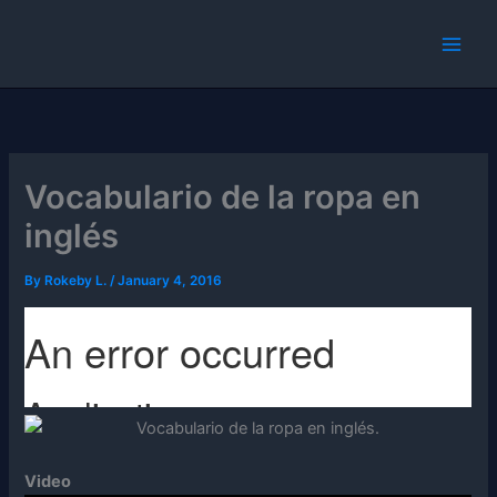
Skip
to
content
Vocabulario de la ropa en
inglés
By
Rokeby L.
/
January 4, 2016
Video