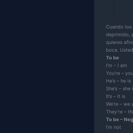
Cuando los 
deprimido, p
quieres afin
boca. Usted
To be
I’m – I am
You’re – yo
He’s – he is
She’s – she 
It’s – it is
We’re – we 
They’re – th
To be – Neg
I’m not