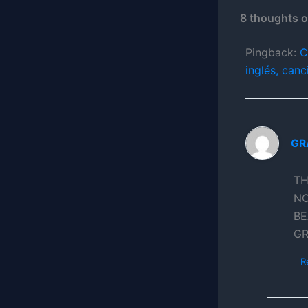
8 thoughts o
Pingback:
C
inglés, can
GR
TH
NO
BE
GR
R