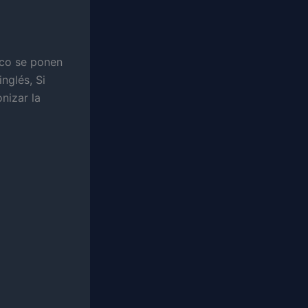
ico se ponen
nglés, Si
onizar la