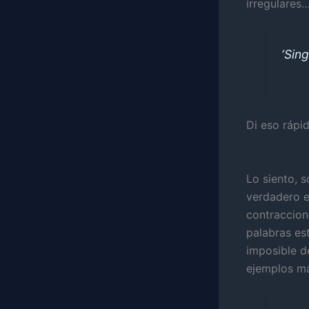
irregulares
‘Sin
Di eso rápi
Lo siento, 
verdadero en
contraccion
palabras est
imposible d
ejemplos m