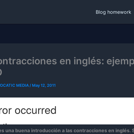
Blog homework
ontracciones en inglés: ejemp
O
VOCATIC MEDIA
/
May 12, 2011
es una buena introducción a las contracciones en inglés. 