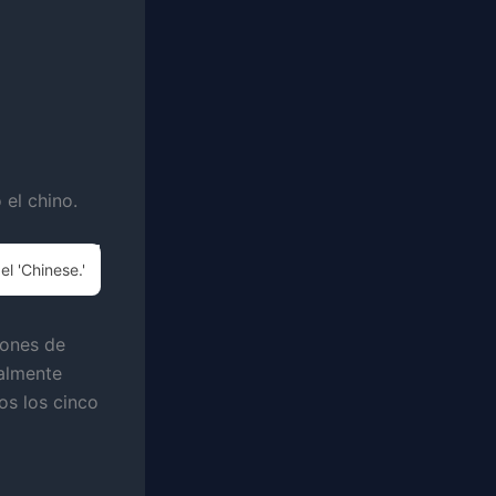
 el chino.
el 'Chinese.'
tones de
talmente
os los cinco