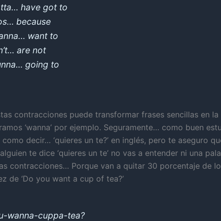
otta… have got to
os… because
anna… want to
n’t… are not
unna… going to
stas contracciones puede transformar frases sencillas en la
iramos ‘wanna’ por ejemplo. Seguramente… como buen estu
 como decir… ‘quieres un te?’ en inglés, pero te aseguro que
 alguien te dice ‘quieres un te’ no vas a entender ni una pal
as contracciones… Porque van a quitar 30 porcentaje de lo
ez de ‘Do you want a cup of tea?’
u-wanna-cuppa-tea?