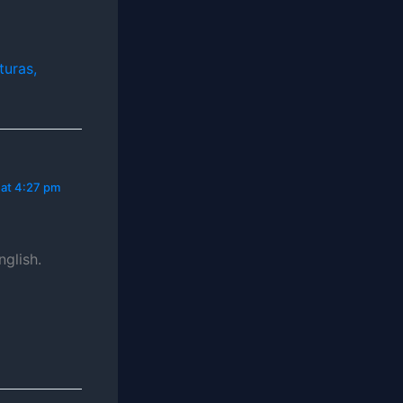
turas,
 at 4:27 pm
glish.