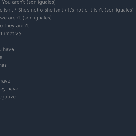
 You aren’t (son iguales)
 isn’t / She’s not o she isn’t / It’s not o it isn’t (son iguales)
we aren’t (son iguales)
o they aren’t
ffirmative
u have
s
has
 have
hey have
egative