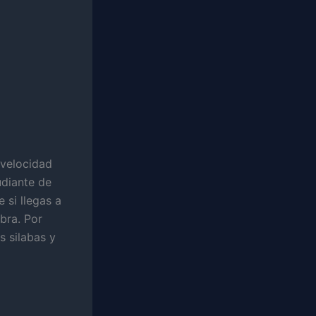
 velocidad
diante de
 si llegas a
abra. Por
s silabas y