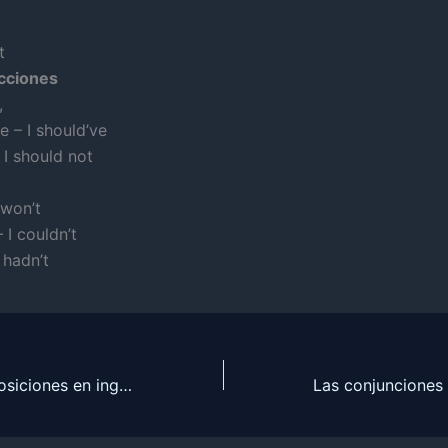
t
cciones
,
e – I should’ve
– I should not
I won’t
 I couldn’t
 hadn’t
Verbos con preposiciones en inglés