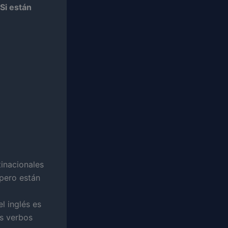
Si están
inacionales
pero están
l inglés es
os verbos