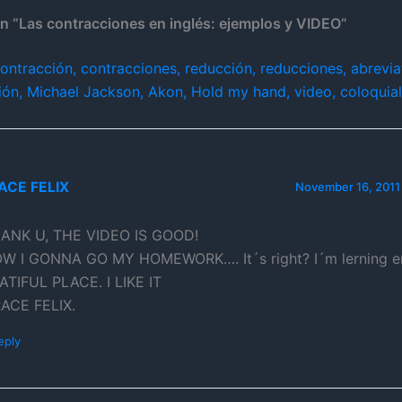
n “Las contracciones en inglés: ejemplos y VIDEO”
ontracción, contracciones, reducción, reducciones, abrevia
ción, Michael Jackson, Akon, Hold my hand, video, coloquial
ACE FELIX
November 16, 2011
ANK U, THE VIDEO IS GOOD!
W I GONNA GO MY HOMEWORK…. It´s right? I´m lerning en
ATIFUL PLACE. I LIKE IT
ACE FELIX.
eply