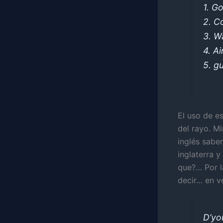
1. G
2. C
3. W
4. Ai
5. g
El uso de e
del rayo. M
inglés saber
inglaterra y
que?… Por l
decir… en v
D’yo