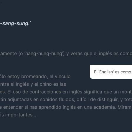
…
g-sang-sung.’
damente (o ‘hang-hung-hung’) y veras que el inglés es como
El 'English' es como 
sólo estoy bromeando, el vinculo
tre el inglés y el chino es las
es. El uso de contracciones en inglés significa que un mon
án adjuntadas en sonidos fluidos, difícil de distinguir, y to
e entender si has aprendido inglés en una academia. Miram
ás importantes…