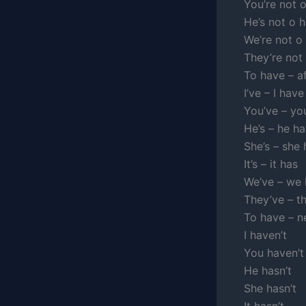
You’re not o
He’s not o he
We’re not o 
They’re not 
To have – a
I’ve – I have
You’ve – yo
He’s – he ha
She’s – she 
It’s – it has
We’ve – we
They’ve – t
To have – n
I haven’t
You haven’t
He hasn’t
She hasn’t