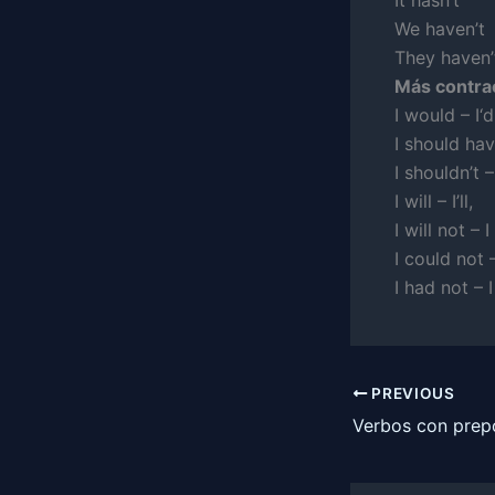
It hasn’t
We haven’t
They haven’
Más contra
I would – I‘d
I should hav
I shouldn’t 
I will – I’ll,
I will not – 
I could not –
I had not – I
PREVIOUS