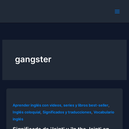
Skip
to
content
gangster
,
Aprender inglés con videos, series y libros best-seller
,
,
Inglés coloquial
Significados y traducciones
Vocabulario
inglés
Significado de 'Joint' y 'In the Joint' en