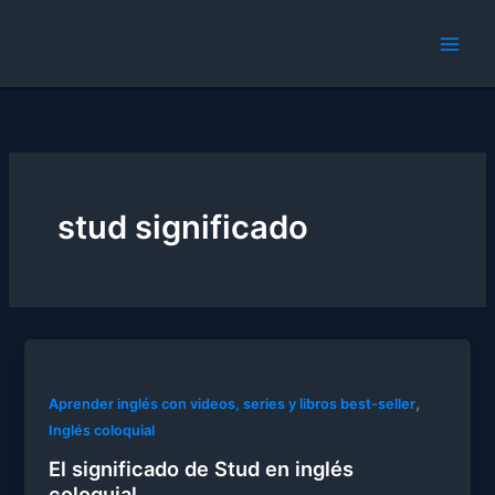
Skip
to
content
stud significado
,
Aprender inglés con videos, series y libros best-seller
Inglés coloquial
El significado de Stud en inglés
coloquial